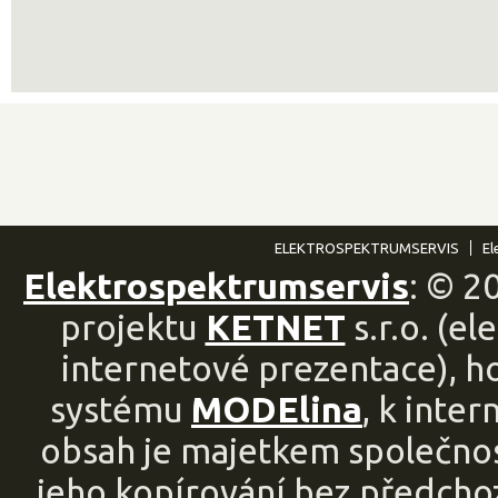
ELEKTROSPEKTRUMSERVIS
El
Elektrospektrumservis
: © 2
projektu
KETNET
s.r.o. (e
internetové prezentace)
, 
systému
MODElina
, k inter
obsah je majetkem společnost
jeho kopírování bez předcho