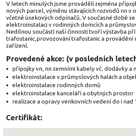
V letech minulých jsme prováděli zejména přípojk
nových parcel, výměnu stávajících rozvodů nn v o
včetně úsekových odpínačů. V současné době se
elektroinstalaci v rodinných domcích a průmyslo
Nedílnou součástí naší činnosti tvoří výstavba př
trafostanic,provozování trafostanic a provádění re
zařízení.
Provedené akce: (v posledních letec
přípojky vn, nn zemními kabely vč. dodávky a 
elektroinstalace v průmyslových halách a obje
elektroinstalace rodinných domů
elektroinstalace kanceláří a obytných prostor
realizace a opravy venkovních vedení do i nad
Certifikát: